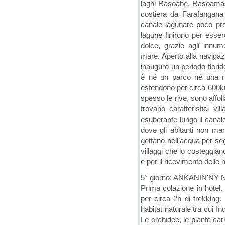
laghi Rasoabe, Rasoamasa
costiera da Farafangana
canale lagunare poco pro
lagune finirono per esse
dolce, grazie agli innum
mare. Aperto alla navigaz
inaugurò un periodo flori
è né un parco né una ris
estendono per circa 600km
spesso le rive, sono affol
trovano caratteristici v
esuberante lungo il canale
dove gli abitanti non ma
gettano nell’acqua per seg
villaggi che lo costeggian
e per il ricevimento delle
5° giorno: ANKANIN'NY
Prima colazione in hotel. 
per circa 2h di trekking. 
habitat naturale tra cui I
Le orchidee, le piante car