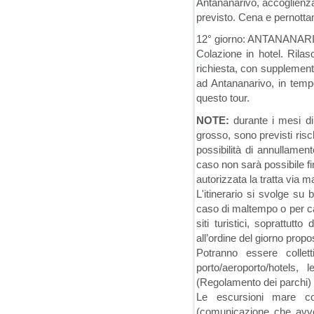
Antananarivo, accoglienza 
previsto. Cena e pernotta
12° giorno: ANTANANARIV
Colazione in hotel. Rilas
richiesta, con supplemento
ad Antananarivo, in tempo
questo tour.
NOTE:
durante i mesi di
grosso, sono previsti risch
possibilità di annullament
caso non sarà possibile f
autorizzata la tratta via
L'itinerario si svolge su 
caso di maltempo o per ca
siti turistici, soprattutt
all’ordine del giorno propos
Potranno essere collett
porto/aeroporto/hotels, 
(Regolamento dei parchi)
Le escursioni mare co
(comunicazione che avver