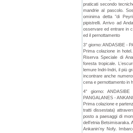
praticati secondo tecniche
mandrie al pascolo. Sos
ominima detta "di Peyrie
pipistrelli. Arrivo ad An
osservare ed entrare in co
ed il pernottamento
3° giorno: ANDASIBE 
Prima colazione in hotel
Riserva Speciale di An
foresta tropicale. L'escur
lemure Indri-Indri, il più 
incontrare anche numerosi 
cena e pernottamento in h
4° giorno: ANDASI
PANGALANES - ANKANIN
Prima colazione e parten
tratti dissestata) attrave
posto a paesaggi di monta
dell’etnia Betsimisaraka.
Ankanin'ny Nofy. Imbarco 