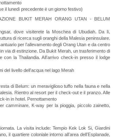
rnottamento
 se il lunedì precedente è un giorno festivo)
NDAZIONE BUKIT MERAH ORANG UTAN - BELUM
Kangsar, dove visiterete la Moschea di Ubudiah. Da lì,
ttura di ricerca sugli oranghi della Malesia peninsulare.
 santuario per l'allevamento degli Orang Utan e da centro
in via di estinzione. Da Bukit Merah, un trasferimento di
 con la Thailandia. All'arrivo check-in presso il lodge
ni del livello dell'acqua nel lago Merah
resta di Belum: un meraviglioso tuffo nella fauna e nella
alesia. Rientro al resort per il check-out e il pranzo. Alle
eck-in in hotel. Pernottamento
er camminare, K-way per la pioggia, piccolo zainetto,
giornata. La visita include: Tempio Kek Lok Si, Giardini
, il quartiere coloniale intorno all'area dell'Esplanade,