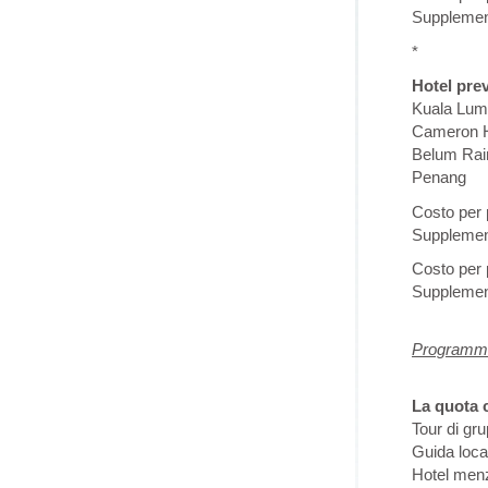
Supplemen
*
Hotel prev
Kuala Lum
Cameron H
Belum Rai
Penang Th
Costo per 
Supplement
Costo per
Supplemen
Programma e
La quota
Tour di gr
Guida local
Hotel menz