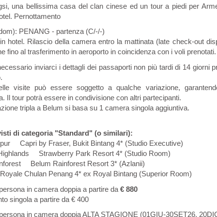
i, una bellissima casa del clan cinese ed un tour a piedi per Armen
hotel. Pernottamento
(dom): PENANG - partenza (C/-/-)
in hotel. Rilascio della camera entro la mattinata (late check-out di
e fino al trasferimento in aeroporto in coincidenza con i voli prenotati.
ecessario inviarci i dettagli dei passaporti non più tardi di 14 giorni 
.
delle visite può essere soggetto a qualche variazione, garantend
Il tour potrà essere in condivisione con altri partecipanti.
zione tripla a Belum si basa su 1 camera singola aggiuntiva.
isti di categoria "Standard" (o similari):
ur Capri by Fraser, Bukit Bintang 4* (Studio Executive)
ighlands Strawberry Park Resort 4* (Studio Room)
forest Belum Rainforest Resort 3* (Azlanii)
yale Chulan Penang 4* ex Royal Bintang (Superior Room)
persona in camera doppia a partire da
€ 880
o singola a partire da € 400
 persona in camera doppia ALTA STAGIONE (01GIU-30SET26, 20DIC