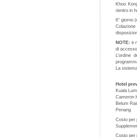
Khoo Kongs
rientro in 
6° giorno 
Colazione 
disposizion
NOTE:
è n
di accesso
L’ordine 
programma. 
La sistema
Hotel prev
Kuala Lump
Cameron H
Belum Rain
Penang Ro
Costo per 
Supplement
Costo per