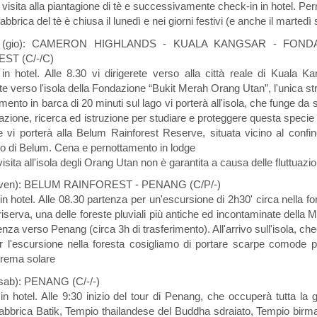
 visita alla piantagione di tè e successivamente check-in in hotel. Pe
fabbrica del tè è chiusa il lunedì e nei giorni festivi (e anche il martedì
no (gio): CAMERON HIGHLANDS - KUALA KANGSAR - FO
ST (C/-/C)
in hotel. Alle 8.30 vi dirigerete verso alla città reale di Kuala 
e verso l'isola della Fondazione “Bukit Merah Orang Utan”, l'unica stru
mento in barca di 20 minuti sul lago vi porterà all'isola, che funge da
azione, ricerca ed istruzione per studiare e proteggere questa specie 
e vi porterà alla Belum Rainforest Reserve, situata vicino al confine
ico di Belum. Cena e pernottamento in lodge
visita all'isola degli Orang Utan non è garantita a causa delle fluttuazio
 (ven): BELUM RAINFOREST - PENANG (C/P/-)
n hotel. Alle 08.30 partenza per un'escursione di 2h30' circa nella fo
 riserva, una delle foreste pluviali più antiche ed incontaminate della M
nza verso Penang (circa 3h di trasferimento). All'arrivo sull'isola, ch
 l'escursione nella foresta cosigliamo di portare scarpe comode p
crema solare
(sab): PENANG (C/-/-)
in hotel. Alle 9:30 inizio del tour di Penang, che occuperà tutta la 
Fabbrica Batik, Tempio thailandese del Buddha sdraiato, Tempio birmano