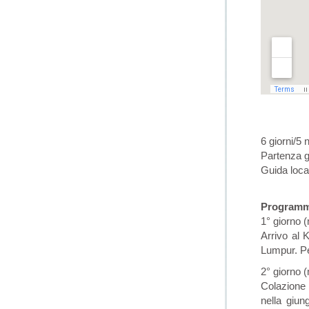
6 giorni/5 n
Partenza g
Guida local
Programma
1° giorno 
Arrivo al 
Lumpur. P
2° giorn
Colazione 
nella giun