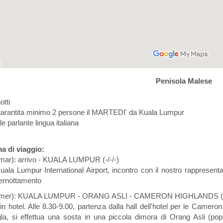
Penisola Malese
otti
arantita minimo 2 persone il MARTEDI' da Kuala Lumpur
e parlante lingua italiana
 di viaggio:
(mar): arrivo - KUALA LUMPUR (-/-/-)
Kuala Lumpur International Airport, incontro con il nostro rappresenta
ernottamento
o (mer): KUALA LUMPUR - ORANG ASLI - CAMERON HIGHLANDS (C
in hotel. Alle 8.30-9.00, partenza dalla hall dell'hotel per le Camer
gla, si effettua una sosta in una piccola dimora di Orang Asli (pop