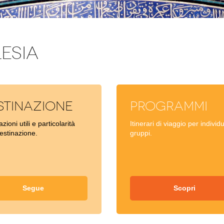
ESIA
stinazione
Programmi
zioni utili e particolarità
Itinerari di viaggio per individu
destinazione.
gruppi.
Segue
Scopri