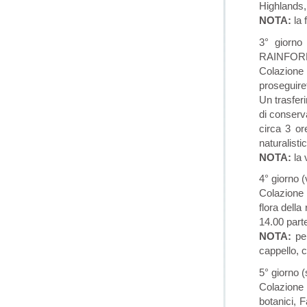
Highlands,
NOTA:
la 
3° gior
RAINFORE
Colazione 
proseguiret
Un trasferi
di conserv
circa 3 or
naturalist
NOTA:
la 
4° giorno
Colazione i
flora della
14.00 parte
NOTA:
per
cappello, 
5° giorno 
Colazione 
botanici, 